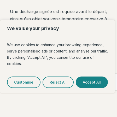
Une décharge signée est requise avant le départ,
ainsi qu’un objet souvenir temporaire conservé à
la réception pendant la durée de votre balade.
We value your privacy
Afin d’assurer la disponibilité pour les groupes ou
We use cookies to enhance your browsing experience,
les sorties planifiées, il est recommandé de
serve personalised ads or content, and analyse our traffic.
coordonner à l’avance avec l’équipe Devfit.
By clicking "Accept All", you consent to our use of
cookies.
RÉSERVATIONS
Customise
Reject All
Accept All
Commencez dès
aujourd’hui!