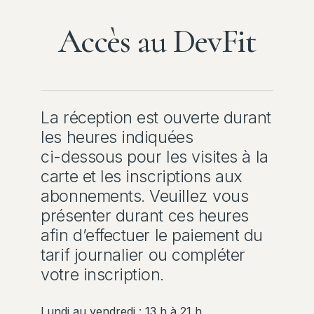
Accès au DevFit
La
réception
est
ouverte
durant
les
heures
indiquées
ci-dessous
pour
les
visites
à
la
carte
et
les
inscriptions
aux
abonnements.
Veuillez
vous
présenter
durant
ces
heures
afin
d’effectuer
le
paiement
du
tarif
journalier
ou
compléter
votre
inscription.
Lundi au vendredi : 13 h à 21 h